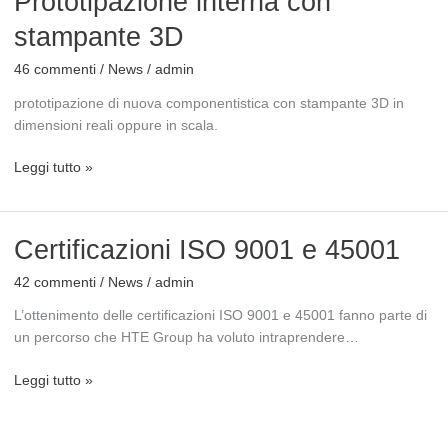
Prototipazione interna con
interna
stampante 3D
con
stampante
46 commenti
/
News
/
admin
3D
prototipazione di nuova componentistica con stampante 3D in
dimensioni reali oppure in scala.
Leggi tutto »
Certificazioni
Certificazioni ISO 9001 e 45001
ISO
42 commenti
/
News
/
admin
9001
e
L’ottenimento delle certificazioni ISO 9001 e 45001 fanno parte di
45001
un percorso che HTE Group ha voluto intraprendere…
Leggi tutto »