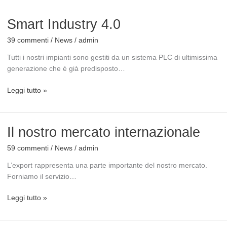
Smart
Smart Industry 4.0
Industry
39 commenti
/
News
/
admin
4.0
Tutti i nostri impianti sono gestiti da un sistema PLC di ultimissima
generazione che è già predisposto…
Leggi tutto »
Il
Il nostro mercato internazionale
nostro
59 commenti
/
News
/
admin
mercato
internazionale
L’export rappresenta una parte importante del nostro mercato.
Forniamo il servizio…
Leggi tutto »