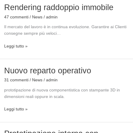
Rendering
Rendering raddoppio immobile
raddoppio
47 commenti
/
News
/
admin
immobile
Il mercato del lavoro è in continua evoluzione. Garantire ai Clienti
consegne sempre più veloci…
Leggi tutto »
Nuovo
Nuovo reparto operativo
reparto
31 commenti
/
News
/
admin
operativo
prototipazione di nuova componentistica con stampante 3D in
dimensioni reali oppure in scala.
Leggi tutto »
Prototipazione