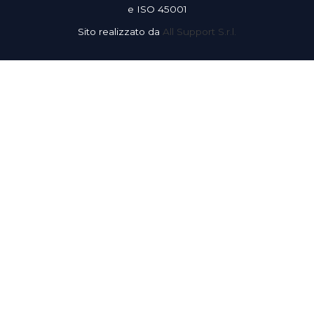
e ISO 45001
Sito realizzato da
All Support S.r.l.